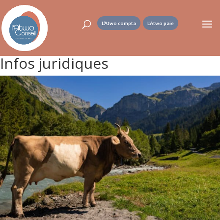
L’Atwo compta
L’Atwo paie
Infos juridiques