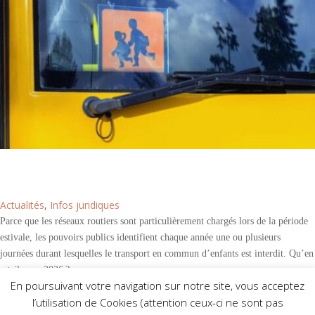
Transports en commun d’enfants : les limites pour
2026
Actualités
,
Infos juridiques
Parce que les réseaux routiers sont particulièrement chargés lors de la période
estivale, les pouvoirs publics identifient chaque année une ou plusieurs
journées durant lesquelles le transport en commun d’enfants est interdit. Qu’en
est-il pour 2026 ?
En poursuivant votre navigation sur notre site, vous acceptez
Lire la suite
l’utilisation de Cookies (attention ceux-ci ne sont pas
Pagination des publications