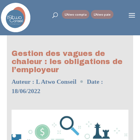
L’Atwo compta
L’Atwo paie
Gestion des vagues de
chaleur : les obligations de
l’employeur
Auteur :
L Atwo Conseil
Date :
18/06/2022